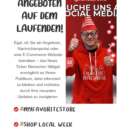
ANGEBOTEN
#SHOP LOCAL WEEK
AUF DEM
#FACES OF THE
NEIGHBORHOOD
LAUFENDEN!
#MYFAVORITESTORE
#SHOP LOCAL WEEK
Egal, ob Sie ein Angebots-,
#FACES OF THE
Nachrichtenportal oder
NEIGHBORHOOD
eine E-Commerce-Website
betreiben – das News
#MYFAVORITESTORE
Ticker Elementor-Widget
#SHOP LOCAL WEEK
ermöglicht es Ihrem
Publikum, stets informiert
#FACES OF THE
NEIGHBORHOOD
zu bleiben und mühelos
durch Ihre neuesten
#MYFAVORITESTORE
Updates zu navigieren.
#MYFAVORITESTORE
#SHOP LOCAL WEEK