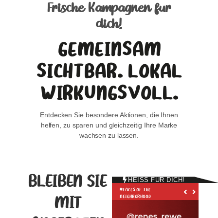
Frische Kampagnen für
dich!
GEMEINSAM
SICHTBAR. LOKAL
WIRKUNGSVOLL.
Entdecken Sie besondere Aktionen, die Ihnen
helfen, zu sparen und gleichzeitig Ihre Marke
wachsen zu lassen.
#MYFAVORITESTORE
BLEIBEN SIE
#SHOP LOCAL WEEK
HEISS FÜR DICH!
#FACES OF THE
NEIGHBORHOOD
MIT
#MYFAVORITESTORE